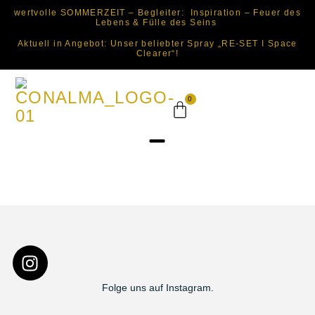
wertvolle SOMMERZEIT – Begleiter: Inspiration – Feuer des
Lebens & Fülle des Seins
Aktuell in Angebot: Unser beliebter Spray „RE-SET I Space
Clearer“!
0
Folge uns auf Instagram.