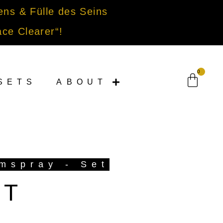
ens & Fülle des Seins
ace Clearer“!
0
SETS
ABOUT
mspray - Set
ET