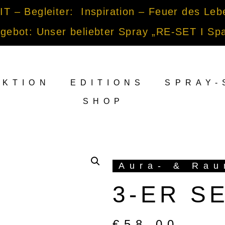
 – Begleiter: Inspiration – Feuer des Leb
ngebot: Unser beliebter Spray „RE-SET I Sp
EKTION
EDITIONS
SPRAY-
SHOP
Aura- & Rau
3-ER S
€
58,00