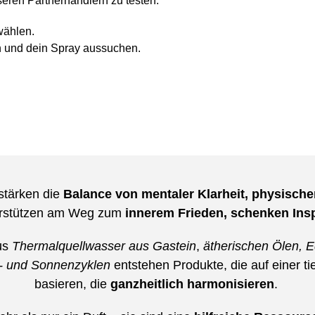
eren Partnerhändlern zu testen:
wählen.
n und dein Spray aussuchen.
tärken die
Balance von mentaler Klarheit, physische
erstützen am Weg zum
innerem Frieden, schenken Ins
us
Thermalquellwasser aus Gastein
,
ätherischen Ölen, 
 und Sonnenzyklen
entstehen Produkte, die auf einer t
basieren, die
ganzheitlich harmonisieren
.