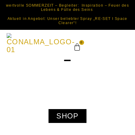
wertvolle SOMMERZEIT – Begleiter: Inspiration – Feuer des
Lebens & Fülle des Seins
Aktuell in Angebot: Unser beliebter Spray „RE-SET I Space
Clearer“!
0
SHOP