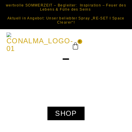
wertvolle SOMMERZEIT – Begleiter: Inspiration – Feuer des
Lebens & Fülle des Seins
Aktuell in Angebot: Unser beliebter Spray „RE-SET I Space
Clearer“!
0
SHOP