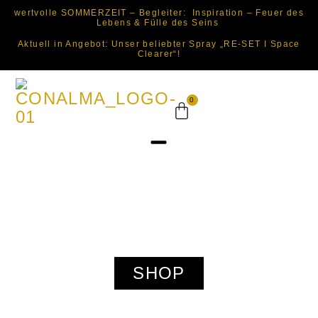
wertvolle SOMMERZEIT – Begleiter: Inspiration – Feuer des
Lebens & Fülle des Seins
Aktuell in Angebot: Unser beliebter Spray „RE-SET I Space
Clearer“!
0
SHOP